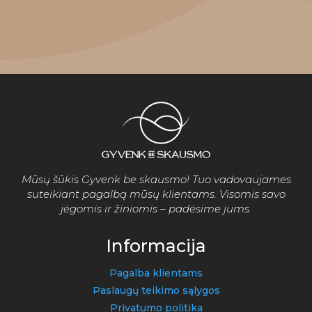
Mūsų šūkis Gyvenk be skausmo! Tuo vadovaujames
suteikiant pagalbą mūsų klientams. Visomis savo
jėgomis ir žiniomis – padėsime jums.
Informacija
Pagalba klientams
Paslaugų teikimo sąlygos
Privatumo politika