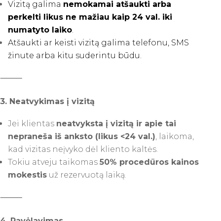
Vizitą galima
nemokamai atšaukti arba
perkelti likus ne mažiau kaip 24 val. iki
numatyto laiko
.
Atšaukti ar keisti vizitą galima telefonu, SMS
žinute arba kitu suderintu būdu.
⸻
3. Neatvykimas į vizitą
Jei klientas
neatvyksta į vizitą ir apie tai
nepraneša iš anksto (likus <24 val.)
, laikoma,
kad vizitas neįvyko dėl kliento kaltės.
Tokiu atveju taikomas
50% procedūros kainos
mokestis
už rezervuotą laiką.
⸻
4. Pavėlavimas