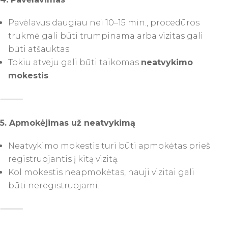
Pavėlavus daugiau nei 10–15 min., procedūros
trukmė gali būti trumpinama arba vizitas gali
būti atšauktas.
Tokiu atveju gali būti taikomas
neatvykimo
mokestis
.
⸻
5. Apmokėjimas už neatvykimą
Neatvykimo mokestis turi būti apmokėtas prieš
registruojantis į kitą vizitą.
Kol mokestis neapmokėtas, nauji vizitai gali
būti neregistruojami.
⸻