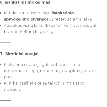
6. Išankstinis mokėjimas
Klinika turi teisę prašyti
išankstinio
apmokėjimo (avanso)
už rezervuojamą laiką.
Atšaukus vizitą laiku (likus >24 val.), avansas gali
būti perkeltas į kitą vizitą.
⸻
7. Išimtiniai atvejai
Kiekviena situacija gali būti vertinama
individualiai (liga, nenumatytos aplinkybės ir
pan.).
Klinika pasilieka teisę taikyti išimtis savo
nuožiūra.
⸻