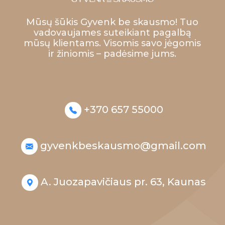
Mūsų šūkis Gyvenk be skausmo! Tuo
vadovaujames suteikiant pagalbą
mūsų klientams. Visomis savo jėgomis
ir žiniomis – padėsime jums.
+370 657 55000
gyvenkbeskausmo@gmail.com
A. Juozapavičiaus pr. 63, Kaunas