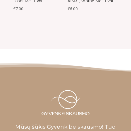
“Cool Me” 1 vnt
AIMX „Soothe Me“ 1 vnt
€
7.00
€
6.00
Mūsų šūkis Gyvenk be skausmo! Tuo