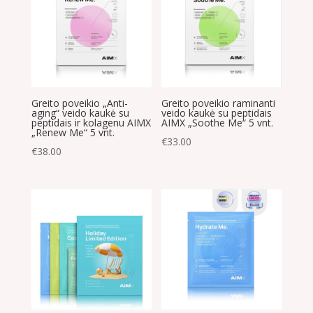
Greito poveikio „Anti-
Greito poveikio raminanti
aging“ veido kaukė su
veido kaukė su peptidais
peptidais ir kolagenu AIMX
AIMX „Soothe Me“ 5 vnt.
„Renew Me“ 5 vnt.
€
33.00
€
38.00