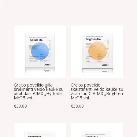
Greito poveikio giliai
Greito poveikio
drėkinanti veido kaukė su
skaistinanti veido kaukė su
peptidais AIMX „Hydrate
vitaminu C AIMX „Brighten
Me“ 5 vnt.
Me“ 5 vnt.
€
39.00
€
33.00