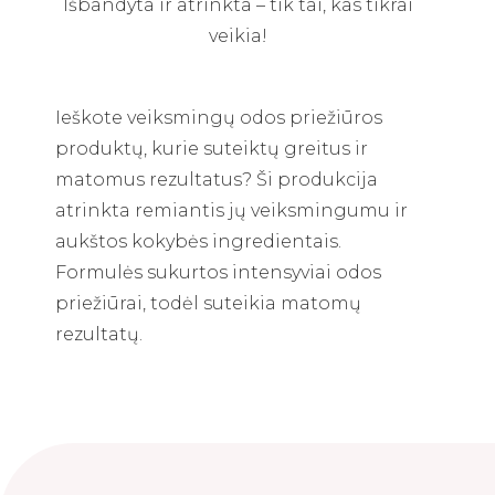
Išbandyta ir atrinkta – tik tai, kas tikrai
veikia!
Ieškote veiksmingų odos priežiūros
produktų, kurie suteiktų greitus ir
matomus rezultatus? Ši produkcija
atrinkta remiantis jų veiksmingumu ir
aukštos kokybės ingredientais.
Formulės sukurtos intensyviai odos
priežiūrai, todėl suteikia matomų
rezultatų.