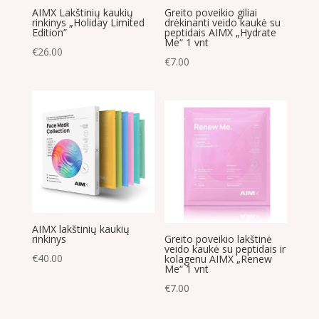
AIMX Lakštinių kaukių
Greito poveikio giliai
rinkinys „Holiday Limited
drėkinanti veido kaukė su
Edition”
peptidais AIMX „Hydrate
Me“ 1 vnt
€
26.00
€
7.00
AIMX lakštinių kaukių
rinkinys
Greito poveikio lakštinė
veido kaukė su peptidais ir
€
40.00
kolagenu AIMX „Renew
Me“ 1 vnt
€
7.00