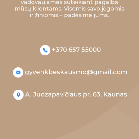
vadovaujames suteikiant pagalbą
mūsų klientams. Visomis savo jėgomis
ir žiniomis – padėsime jums.
+370 657 55000
gyvenkbeskausmo@gmail.com
A. Juozapavičiaus pr. 63, Kaunas