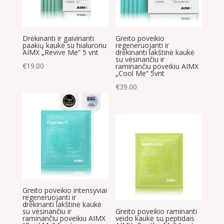
Drėkinanti ir gaivinanti
Greito poveikio
paakių kaukė su hialuronu
regeneruojanti ir
AIMX „Revive Me“ 5 vnt
drėkinanti lakštinė kaukė
su vėsinančiu ir
€
19.00
raminančiu poveikiu AIMX
„Cool Me” 5vnt
€
39.00
Greito poveikio intensyviai
regeneruojanti ir
drėkinanti lakštinė kaukė
su vėsinančiu ir
Greito poveikio raminanti
raminančiu poveikiu AIMX
veido kaukė su peptidais