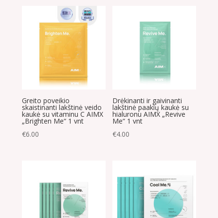
Greito poveikio
Drėkinanti ir gaivinanti
skaistinanti lakštinė veido
lakštinė paakių kaukė su
kaukė su vitaminu C AIMX
hialuronu AIMX „Revive
„Brighten Me“ 1 vnt
Me“ 1 vnt
€
6.00
€
4.00