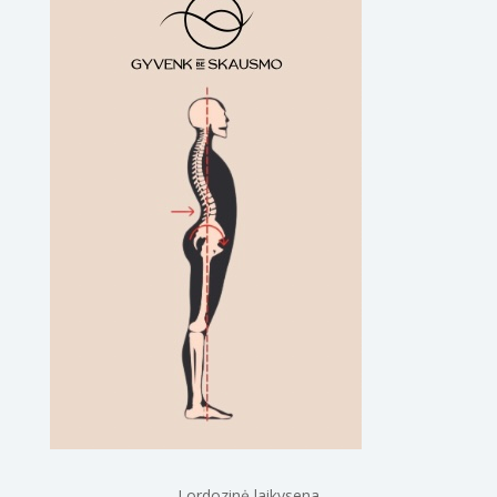
Lordozinė laikysena