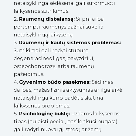
netaisyklinga sėdėsena, gali suformuoti
laikysenos sutrikimus.
Raumenų disbalansą:
Silpni arba
pertempti raumenys dažnai sukelia
netaisyklingą laikyseną.
Raumenų ir kaulų sistemos problemas:
Sutrikimai gali rodyti stuburo
degeneracines ligas, pavyzdžiui,
osteochondrozę, arba raumenų
pažeidimus.
Gyvenimo būdo pasekmes:
Sėdimas
darbas, mažas fizinis aktyvumas ar ilgalaikė
netaisyklinga kūno padėtis skatina
laikysenos problemas.
Psichologinę būklę:
Uždaros laikysenos
tipas (nuleisti pečiai, pasilenkusi nugara)
gali rodyti nuovargį, stresą ar žemą