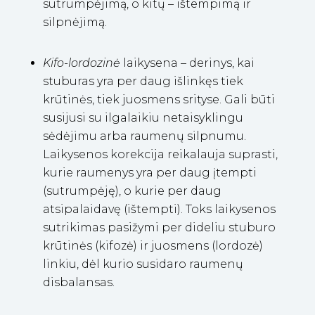
sutrumpėjimą, o kitų – ištempimą ir
silpnėjimą.
Kifo-lordozinė
laikysena – derinys, kai
stuburas yra per daug išlinkęs tiek
krūtinės, tiek juosmens srityse. Gali būti
susijusi su ilgalaikiu netaisyklingu
sėdėjimu arba raumenų silpnumu.
L
aikysenos korekcija reikalauja suprasti,
kurie raumenys yra per daug įtempti
(sutrumpėję), o kurie per daug
atsipalaidavę (ištempti). Toks laikysenos
sutrikimas pasižymi per dideliu stuburo
krūtinės (kifozė) ir juosmens (lordozė)
linkiu, dėl kurio susidaro raumenų
disbalansas.