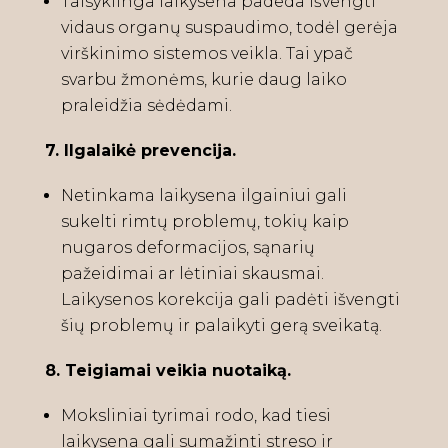
Taisyklinga laikysena padeda išvengti
vidaus organų suspaudimo, todėl gerėja
virškinimo sistemos veikla. Tai ypač
svarbu žmonėms, kurie daug laiko
praleidžia sėdėdami.
7. Ilgalaikė prevencija.
Netinkama laikysena ilgainiui gali
sukelti rimtų problemų, tokių kaip
nugaros deformacijos, sąnarių
pažeidimai ar lėtiniai skausmai.
Laikysenos korekcija gali padėti išvengti
šių problemų ir palaikyti gerą sveikatą.
8. Teigiamai veikia nuotaiką.
Moksliniai tyrimai rodo, kad tiesi
laikysena gali sumažinti streso ir