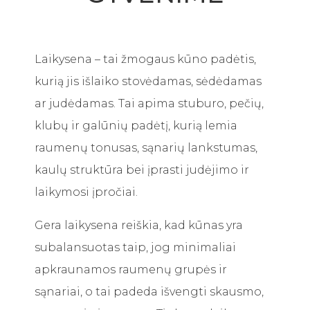
Laikysena – tai žmogaus kūno padėtis,
kurią jis išlaiko stovėdamas, sėdėdamas
ar judėdamas. Tai apima stuburo, pečių,
klubų ir galūnių padėtį, kurią lemia
raumenų tonusas, sąnarių lankstumas,
kaulų struktūra bei įprasti judėjimo ir
laikymosi įpročiai.
Gera laikysena reiškia, kad kūnas yra
subalansuotas taip, jog minimaliai
apkraunamos raumenų grupės ir
sąnariai, o tai padeda išvengti skausmo,