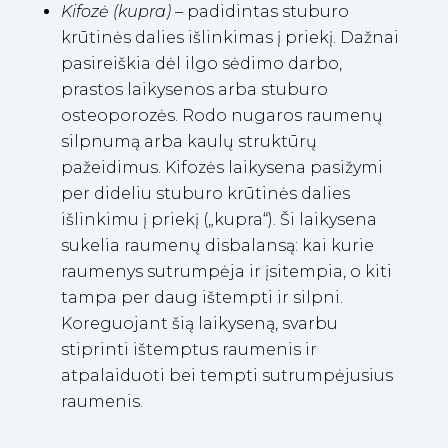
Kifozė (kupra)
– padidintas stuburo
krūtinės dalies išlinkimas į priekį. Dažnai
pasireiškia dėl ilgo sėdimo darbo,
prastos laikysenos arba stuburo
osteoporozės. Rodo nugaros raumenų
silpnumą arba kaulų struktūrų
pažeidimus.
Kifozės laikysena pasižymi
per dideliu stuburo krūtinės dalies
išlinkimu į priekį („kupra“). Ši laikysena
sukelia raumenų disbalansą: kai kurie
raumenys sutrumpėja ir įsitempia, o kiti
tampa per daug ištempti ir silpni.
Koreguojant šią laikyseną, svarbu
stiprinti ištemptus raumenis ir
atpalaiduoti bei tempti sutrumpėjusius
raumenis.