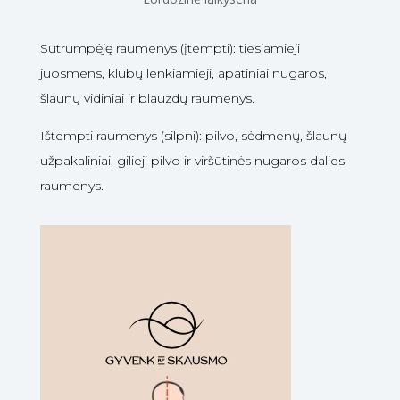
Sutrumpėję raumenys (įtempti): tiesiamieji
juosmens, klubų lenkiamieji, apatiniai nugaros,
šlaunų vidiniai ir blauzdų raumenys.
Ištempti raumenys (silpni): pilvo, sėdmenų, šlaunų
užpakaliniai, gilieji pilvo ir viršūtinės nugaros dalies
raumenys.