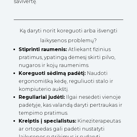
savivertę.
Ką daryti norit koreguoti arba išvengti
laikysenos problemų?
Stiprinti raumenis:
Atliekant fizinius
pratimus, ypatingą dėmesį skirti pilvo,
nugaros ir kojų raumenims.
Koreguoti sėdimą padėtį:
Naudoti
ergonomišką kėdę, reguliuoti stalo ir
kompiuterio aukštį.
Reguliariai judėti:
Ilgai nesėdėti vienoje
padėtyje, kas valandą daryti pertraukas ir
tempimo pratimus.
Kreiptis į specialistus:
Kineziterapeutas
ar ortopedas gali padėti nustatyti
laikysenos sutrikimus ir sudaryti