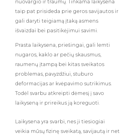
nuovargio ir traumų. Tinkama laikysena
taip pat prisideda prie geros savijautos ir
gali daryti teigiamą įtaką asmens
išvaizdai bei pasitikėjimui savimi.
Prasta laikysena, priešingai, gali lemti
nugaros, kaklo ar pečių skausmus,
raumenų įtampą bei kitas sveikatos
problemas, pavyzdžiui, stuburo
deformacijas ar kvėpavimo sutrikimus.
Todėl svarbu atkreipti dėmesį į savo
laikyseną ir prireikus ją koreguoti.
Laikysena yra svarbi, nes ji tiesiogiai
veikia mūsų fizinę sveikatą, savijautą ir net