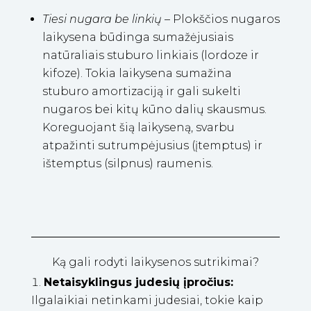
Tiesi nugara be linkių
–
Plokščios nugaros
laikysena būdinga sumažėjusiais
natūraliais stuburo linkiais (lordoze ir
kifoze). Tokia laikysena sumažina
stuburo amortizaciją ir gali sukelti
nugaros bei kitų kūno dalių skausmus.
Koreguojant šią laikyseną, svarbu
atpažinti sutrumpėjusius (įtemptus) ir
ištemptus (silpnus) raumenis.
Ką gali rodyti laikysenos sutrikimai?
Netaisyklingus judesių įpročius:
Ilgalaikiai netinkami judesiai, tokie kaip