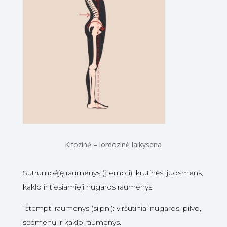
Kifozinė – lordozinė laikysena
Sutrumpėję raumenys (įtempti): krūtinės, juosmens,
kaklo ir tiesiamieji nugaros raumenys.
Ištempti raumenys (silpni): viršutiniai nugaros, pilvo,
sėdmenų ir kaklo raumenys.