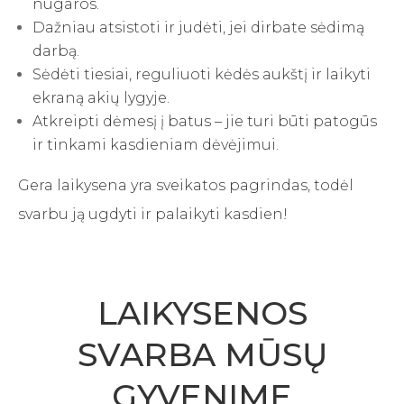
nugaros.
Dažniau atsistoti ir judėti, jei dirbate sėdimą
darbą.
Sėdėti tiesiai, reguliuoti kėdės aukštį ir laikyti
ekraną akių lygyje.
Atkreipti dėmesį į batus – jie turi būti patogūs
ir tinkami kasdieniam dėvėjimui.
Gera laikysena yra sveikatos pagrindas, todėl
svarbu ją ugdyti ir palaikyti kasdien!
LAIKYSENOS
SVARBA MŪSŲ
GYVENIME