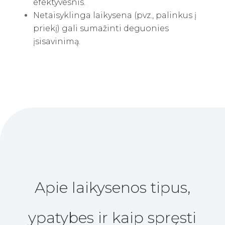
efektyvesnis.
Netaisyklinga laikysena (pvz., palinkus į
priekį) gali sumažinti deguonies
įsisavinimą.
Apie laikysenos tipus,
ypatybes ir kaip spręsti