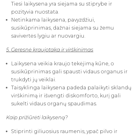
Tiesi laikysena yra siejama su stiprybe ir
pozityvia nuostata.
Netinkama laikysena, pavyzdžiui,
susikūprinimas, dažnai siejama su žemu
savivertės lygiu ar nuovargiu.
5. Geresnė kraujotaka ir virškinimas
Laikysena veikia kraujo tekėjimą kūne, o
susikūprinimas gali spausti vidaus organus ir
trukdyti jų veiklai.
Taisyklinga laikysena padeda palaikyti sklandų
virškinimą ir išvengti diskomforto, kurį gali
sukelti vidaus organų spaudimas.
Kaip prižiūrėti laikyseną?
Stiprinti giliuosius raumenis, ypač pilvo ir