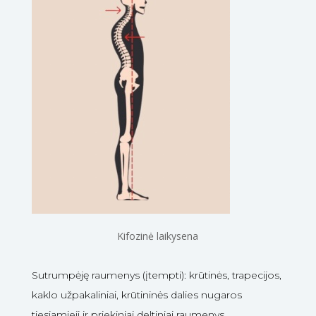
Kifozinė laikysena
Sutrumpėję raumenys (įtempti): krūtinės, trapecijos,
kaklo užpakaliniai, krūtininės dalies nugaros
tiesiamieji ir priekiniai deltiniai raumenys.