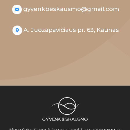
gyvenkbeskausmo@gmail.com
A. Juozapavičiaus pr. 63, Kaunas
Mūsų šūkis Gyvenk be skausmo! Tuo vadovaujames