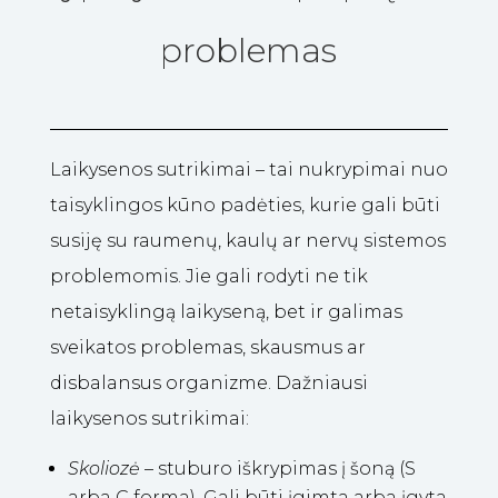
problemas
Laikysenos sutrikimai – tai nukrypimai nuo
taisyklingos kūno padėties, kurie gali būti
susiję su raumenų, kaulų ar nervų sistemos
problemomis. Jie gali rodyti ne tik
netaisyklingą laikyseną, bet ir galimas
sveikatos problemas, skausmus ar
disbalansus organizme. Dažniausi
laikysenos sutrikimai:
Skoliozė
–
stuburo iškrypimas į šoną (S
arba C forma). Gali būti įgimta arba įgyta