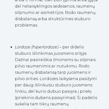
dėl netaisyklingos sėdėsenos, raumenų
silpnumo ar asimetrijos. Rodo raumenų
disbalansą arba struktūrines stuburo
problemas.
Lordozė (hiperlordozė)
– per didelis
stuburo išlinkimas juosmens srityje.
Dažnai pasireiškia žmonėms su silpnais
pilvo raumenimis ar nutukimu. Rodo
raumenų disbalansą tarp juosmens ir
pilvo srities.
Lordozės laikysena pasižymi
per daug išlinkusiu stuburo juosmens
linkiu, dėl kurio dubuo pasvyra į priekį
(priekinis dubens pasvyrimas). Ši padėtis
sukelia tam tikrų raumenų