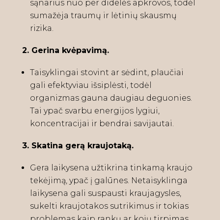
sąnarius nuo per didelės apkrovos, todėl
sumažėja traumų ir lėtinių skausmų
rizika.
2. Gerina kvėpavimą.
Taisyklingai stovint ar sėdint, plaučiai
gali efektyviau išsiplėsti, todėl
organizmas gauna daugiau deguonies.
Tai ypač svarbu energijos lygiui,
koncentracijai ir bendrai savijautai.
3. Skatina gerą kraujotaką.
Gera laikysena užtikrina tinkamą kraujo
tekėjimą, ypač į galūnes. Netaisyklinga
laikysena gali suspausti kraujagysles,
sukelti kraujotakos sutrikimus ir tokias
problemas kaip rankų ar kojų tirpimas.