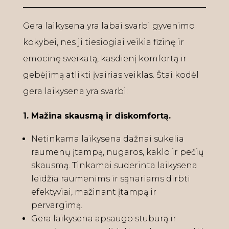
Gera laikysena yra labai svarbi gyvenimo
kokybei, nes ji tiesiogiai veikia fizinę ir
emocinę sveikatą, kasdienį komfortą ir
gebėjimą atlikti įvairias veiklas. Štai kodėl
gera laikysena yra svarbi:
1. Mažina skausmą ir diskomfortą.
Netinkama laikysena dažnai sukelia
raumenų įtampą, nugaros, kaklo ir pečių
skausmą. Tinkamai suderinta laikysena
leidžia raumenims ir sąnariams dirbti
efektyviai, mažinant įtampą ir
pervargimą.
Gera laikysena apsaugo stuburą ir