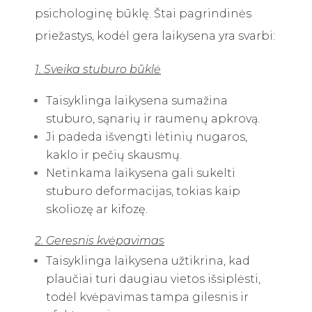
psichologinę būklę. Štai pagrindinės
priežastys, kodėl gera laikysena yra svarbi:​
1. Sveika stuburo būklė
Taisyklinga laikysena sumažina
stuburo, sąnarių ir raumenų apkrovą.
Ji padeda išvengti lėtinių nugaros,
kaklo ir pečių skausmų.
Netinkama laikysena gali sukelti
stuburo deformacijas, tokias kaip
skoliozę ar kifozę.
2. Geresnis kvėpavimas
Taisyklinga laikysena užtikrina, kad
plaučiai turi daugiau vietos išsiplėsti,
todėl kvėpavimas tampa gilesnis ir