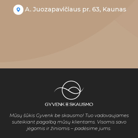
A. Juozapavičiaus pr. 63, Kaunas
Mūsų šūkis Gyvenk be skausmo! Tuo vadovaujames
suteikiant pagalbą mūsų klientams. Visomis savo
jėgomis ir žiniomis – padėsime jums.