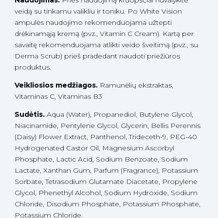
veidą su tinkamu valikliu ir toniku. Po White Vision
ampulės naudojimo rekomenduojama užtepti
drėkinamąją kremą (pvz., Vitamin C Cream). Kartą per
savaitę rekomenduojama atlikti veido šveitimą (pvz., su
Derma Scrub) prieš pradedant naudoti priežiūros
produktus.
Veikliosios medžiagos.
Ramunėlių ekstraktas,
Vitaminas C, Vitaminas B3
Sudėtis.
Aqua (Water), Propanediol, Butylene Glycol,
Niacinamide, Pentylene Glycol, Glycerin, Bellis Perennis
(Daisy) Flower Extract, Panthenol, Trideceth-9, PEG-40
Hydrogenated Castor Oil, Magnesium Ascorbyl
Phosphate, Lactic Acid, Sodium Benzoate, Sodium
Lactate, Xanthan Gum, Parfum (Fragrance), Potassium
Sorbate, Tetrasodium Glutamate Diacetate, Propylene
Glycol, Phenethyl Alcohol, Sodium Hydroxide, Sodium
Chloride, Disodium Phosphate, Potassium Phosphate,
Potassium Chloride.