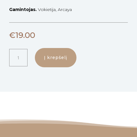
Gamintojas.
Vokietija, Arcaya
€
19.00
produkto
Į krepšelį
kiekis:
White
Vision
pigmentaciją
mažinanti
ir
regeneraciją
ampulė