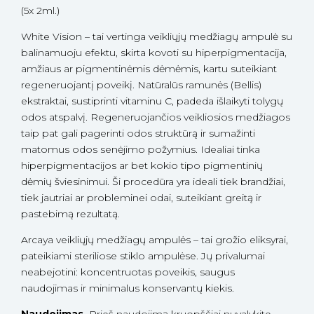
(5x 2ml.)
White Vision – tai vertinga veikliųjų medžiagų ampulė su
balinamuoju efektu, skirta kovoti su hiperpigmentacija,
amžiaus ar pigmentinėmis dėmėmis, kartu suteikiant
regeneruojantį poveikį. Natūralūs ramunės (Bellis)
ekstraktai, sustiprinti vitaminu C, padeda išlaikyti tolygų
odos atspalvį. Regeneruojančios veikliosios medžiagos
taip pat gali pagerinti odos struktūrą ir sumažinti
matomus odos senėjimo požymius. Idealiai tinka
hiperpigmentacijos ar bet kokio tipo pigmentinių
dėmių šviesinimui. Ši procedūra yra ideali tiek brandžiai,
tiek jautriai ar probleminei odai, suteikiant greitą ir
pastebimą rezultatą.
Arcaya veikliųjų medžiagų ampulės – tai grožio eliksyrai,
pateikiami steriliose stiklo ampulėse. Jų privalumai
neabejotini: koncentruotas poveikis, saugus
naudojimas ir minimalus konservantų kiekis.
Naudojimas.
Prieš naudojimą kruopščiai nuvalykite