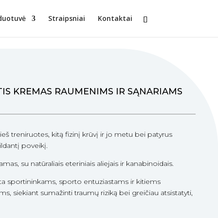
duotuvė
Straipsniai
Kontaktai
TIS KREMAS RAUMENIMS IR SĄNARIAMS
eš treniruotes, kitą fizinį krūvį ir jo metu bei patyrus
ldantį poveikį.
amas, su natūraliais eteriniais aliejais ir kanabinoidais.
ta sportininkams, sporto entuziastams ir kitiems
 siekiant sumažinti traumų riziką bei greičiau atsistatyti,