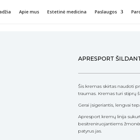
adžia
Apie mus
Estetinė medicina
Paslaugos
Par
APRESPORT ŠILDAN
Šis kremas skirtas naudoti pri
traumas. Kremas turi stiprų ši
Gerai įsigeriantis, lengvai tep
Apresport kremų linija sukur
besitreniruojantiems žmonėms,
patyrus jas.