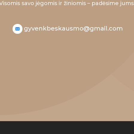
Visomis savo jėgomis ir žiniomis – padėsime jums
gyvenkbeskausmo@gmail.com