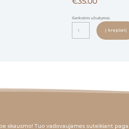
€
35.00
Išankstinis užsakymas
produkto
Į krepšelį
kiekis:
APRESPORT
šildantis
kremas
raumenims
ir
sąnariams
be skausmo! Tuo vadovaujames suteikiant paga