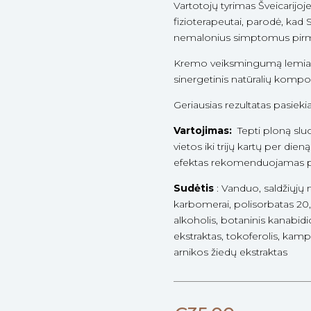
Vartotojų tyrimas Šveicarijoj
fizioterapeutai, parodė, k
nemalonius simptomus pirmą
Kremo veiksmingumą lemia u
sinergetinis natūralių kompo
Geriausias rezultatas pasiek
Vartojimas:
Tepti ploną slu
vietos iki trijų kartų per dieną
efektas rekomenduojamas p
Sudėtis
: Vanduo, saldžiųjų m
karbomerai, polisorbatas 20, 
alkoholis, botaninis kanabidi
ekstraktas, tokoferolis, kamp
arnikos žiedų ekstraktas