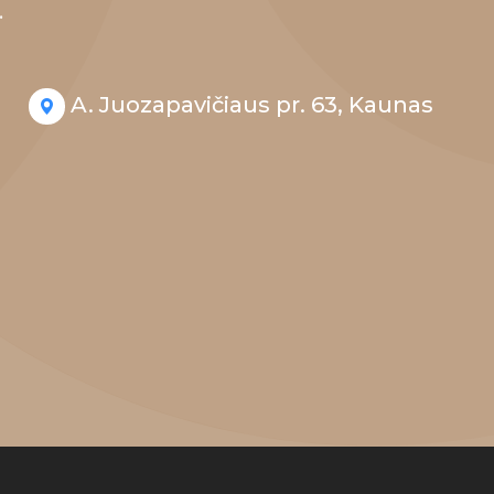
.
A. Juozapavičiaus pr. 63, Kaunas