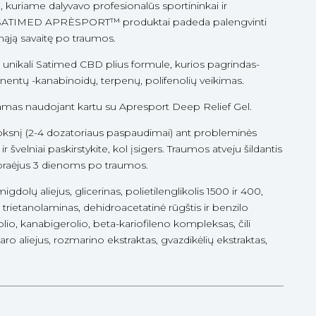
e, kuriame dalyvavo profesionalūs sportininkai ir
ad SATIMED APRÈSPORT™️ produktai padeda palengvinti
ją savaitę po traumos.
nikali Satimed CBD plius formule, kurios pagrindas-
nentų -kanabinoidų, terpenų, polifenolių veikimas.
iamas naudojant kartu su Apresport Deep Relief Gel.
oksnį (2-4 dozatoriaus paspaudimai) ant probleminės
 ir švelniai paskirstykite, kol įsigers. Traumos atveju šildantis
raėjus 3 dienoms po traumos.
igdolų aliejus, glicerinas, polietilenglikolis 1500 ir 400,
trietanolaminas, dehidroacetatinė rūgštis ir benzilo
olio, kanabigerolio, beta-kariofileno kompleksas, čili
aro aliejus, rozmarino ekstraktas, gvazdikėlių ekstraktas,