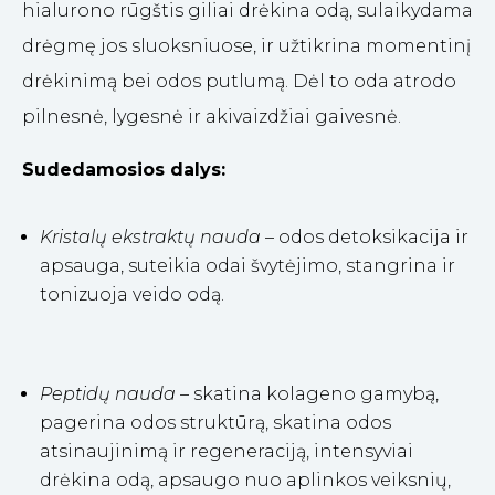
hialurono rūgštis giliai drėkina odą, sulaikydama
drėgmę jos sluoksniuose, ir užtikrina momentinį
drėkinimą bei odos putlumą. Dėl to oda atrodo
pilnesnė, lygesnė ir akivaizdžiai gaivesnė.
Sudedamosios dalys:
Kristalų ekstraktų nauda
– odos detoksikacija ir
apsauga, suteikia odai švytėjimo, stangrina ir
tonizuoja veido odą.
Peptidų nauda
– skatina kolageno gamybą,
pagerina odos struktūrą, skatina odos
atsinaujinimą ir regeneraciją, intensyviai
drėkina odą, apsaugo nuo aplinkos veiksnių,