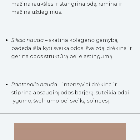
mažina raukšles ir stangrina odą, ramina ir
mažina uždegimus.
Silicio nauda
– skatina kolageno gamybą,
padeda išlaikyti sveiką odos išvaizdą, drėkina ir
gerina odos struktūrą bei elastingumą.
Pantenolio nauda
– intensyviai drėkina ir
stiprina apsauginį odos barjerą, suteikia odai
lygumo, švelnumo bei sveiką spindesį.