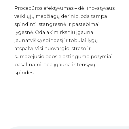
Procedūros efektyvumas – dėl inovatyvaus
veikliųjų medžiagų derinio, oda tampa
spindinti, stangresnė ir pastebimai
lygesnė. Oda akimirksniu įgauna
jaunatvišką spindesį ir tobulai lygų
atspalvį. Visi nuovargio, streso ir
sumažėjusio odos elastingumo požymiai
pašalinami, oda įgauna intensyvų
spindesį.