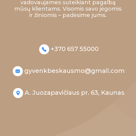
vadovaujames suteikiant pagalbą
mūsų klientams. Visomis savo jėgomis
ir žiniomis – padėsime jums.
+370 657 55000
gyvenkbeskausmo@gmail.com
A. Juozapavičiaus pr. 63, Kaunas