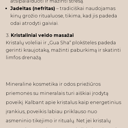
atsipalaiduoti ir mažinti stresą.
Jadeitas (nefritas)
– tradiciškai naudojamas
kinų grožio ritualuose, tikima, kad jis padeda
odai atrodyti gaiviai.
Kristaliniai veido masažai
Kristalų voleliai ir „Gua Sha“ plokštelės padeda
gerinti kraujotaką, mažinti paburkimą ir skatinti
limfos drenažą.
Mineralinė kosmetika ir odos priežiūros
priemonės su mineralais turi aiškiai įrodytą
poveikį. Kalbant apie kristalus kaip energetinius
įrankius, poveikis labiau priklauso nuo
asmeninio tikėjimo ir ritualų. Net jei kristalų