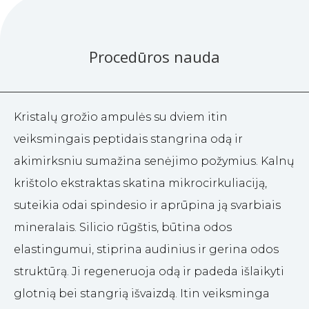
Procedūros nauda
Kristalų grožio ampulės su dviem itin
veiksmingais peptidais stangrina odą ir
akimirksniu sumažina senėjimo požymius. Kalnų
krištolo ekstraktas skatina mikrocirkuliaciją,
suteikia odai spindesio ir aprūpina ją svarbiais
mineralais. Silicio rūgštis, būtina odos
elastingumui, stiprina audinius ir gerina odos
struktūrą. Ji regeneruoja odą ir padeda išlaikyti
glotnią bei stangrią išvaizdą. Itin veiksminga