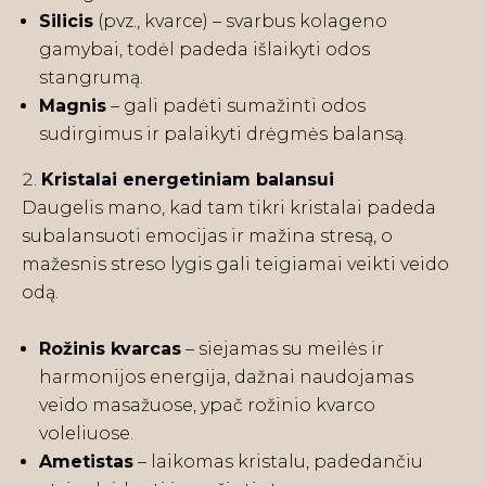
Silicis
(pvz., kvarce) – svarbus kolageno
gamybai, todėl padeda išlaikyti odos
stangrumą.
Magnis
– gali padėti sumažinti odos
sudirgimus ir palaikyti drėgmės balansą.
Kristalai energetiniam balansui
Daugelis mano, kad tam tikri kristalai padeda
subalansuoti emocijas ir mažina stresą, o
mažesnis streso lygis gali teigiamai veikti veido
odą.
Rožinis kvarcas
– siejamas su meilės ir
harmonijos energija, dažnai naudojamas
veido masažuose, ypač rožinio kvarco
voleliuose.
Ametistas
– laikomas kristalu, padedančiu