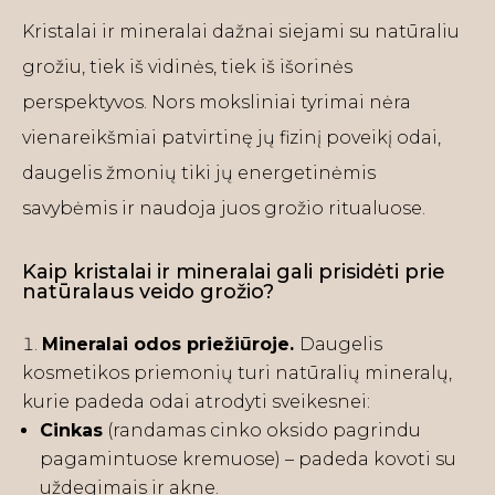
Kristalai ir mineralai dažnai siejami su natūraliu
grožiu, tiek iš vidinės, tiek iš išorinės
perspektyvos. Nors moksliniai tyrimai nėra
vienareikšmiai patvirtinę jų fizinį poveikį odai,
daugelis žmonių tiki jų energetinėmis
savybėmis ir naudoja juos grožio ritualuose.
Kaip kristalai ir mineralai gali prisidėti prie
natūralaus veido grožio?
Mineralai odos priežiūroje.
Daugelis
kosmetikos priemonių turi natūralių mineralų,
kurie padeda odai atrodyti sveikesnei:
Cinkas
(randamas cinko oksido pagrindu
pagamintuose kremuose) – padeda kovoti su
uždegimais ir akne.