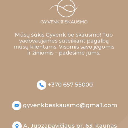
Mūsų šūkis Gyvenk be skausmo! Tuo
vadovaujames suteikiant pagalbą
mūsų klientams. Visomis savo jėgomis
ir žiniomis – padėsime jums.
+370 657 55000
gyvenkbeskausmo@gmail.com
A. Juozapavičiaus pr. 63, Kaunas