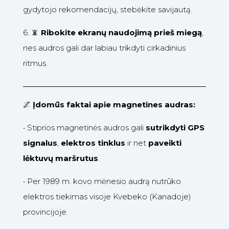
gydytojo rekomendacijų, stebėkite savijautą.
6.
📵
Ribokite ekranų naudojimą prieš miegą
,
nes audros gali dar labiau trikdyti cirkadinius
ritmus.
🌌
Įdomūs faktai apie magnetines audras:
•
Stiprios magnetinės audros gali
sutrikdyti GPS
signalus
,
elektros tinklus
ir net
paveikti
lėktuvų maršrutus
.
•
Per 1989 m. kovo mėnesio audrą nutrūko
elektros tiekimas visoje Kvebeko (Kanadoje)
provincijoje.