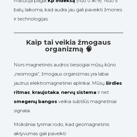
matuoja pagal
Kp indeksą
(nuo 0 iki 9). Nuo 5
balų laikoma, kad audra jau gali paveikti žmones
ir technologijas.
Kaip tai veikia žmogaus
organizmą
🧠
Nors magnetinės audros tiesiogiai mūsų kūno
„nesmogia“, žmogaus organizmas yra labai
jautrus elektromagnetinei aplinkai. Mūsų
širdies
ritmas
,
kraujotaka
,
nervų sistema
ir net
smegenų bangos
veikia subtilūs magnetiniai
signalai.
Moksliniai tyrimai rodo, kad geomagnetinis
aktyvumas gali paveikti: