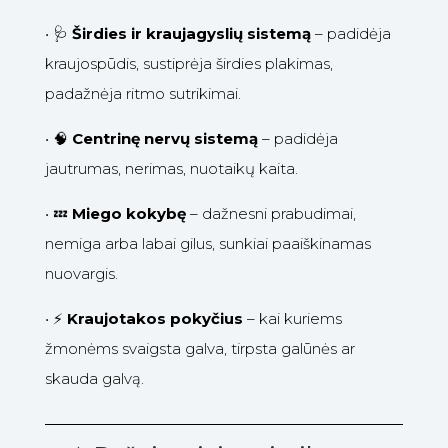
•
🩺
Širdies ir kraujagyslių sistemą
– padidėja
kraujospūdis, sustiprėja širdies plakimas,
padažnėja ritmo sutrikimai.
•
🧠
Centrinę nervų sistemą
– padidėja
jautrumas, nerimas, nuotaikų kaita.
•
💤
Miego kokybę
– dažnesni prabudimai,
nemiga arba labai gilus, sunkiai paaiškinamas
nuovargis.
•
⚡
Kraujotakos pokyčius
– kai kuriems
žmonėms svaigsta galva, tirpsta galūnės ar
skauda galvą.