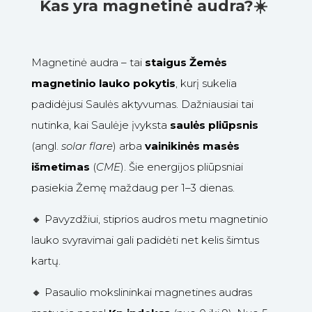
Kas yra magnetinė audra?☀️
Magnetinė audra – tai
staigus Žemės
magnetinio lauko pokytis
, kurį sukelia
padidėjusi Saulės aktyvumas. Dažniausiai tai
nutinka, kai Saulėje įvyksta
saulės pliūpsnis
(angl.
solar flare
) arba
vainikinės masės
išmetimas
(
CME
). Šie energijos pliūpsniai
pasiekia Žemę maždaug per 1–3 dienas.
🔸 Pavyzdžiui, stiprios audros metu magnetinio
lauko svyravimai gali padidėti net kelis šimtus
kartų.
🔸
Pasaulio mokslininkai magnetines audras