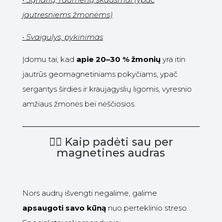
jautresniems žmonėms)
•
Svaigulys, pykinimas
Įdomu tai, kad
apie 20–30 % žmonių
yra itin
jautrūs geomagnetiniams pokyčiams, ypač
sergantys širdies ir kraujagyslių ligomis, vyresnio
amžiaus žmonės bei nėščiosios.
🧘‍♀️ Kaip padėti sau per
magnetines audras
Nors audrų išvengti negalime, galime
apsaugoti savo kūną
nuo perteklinio streso.