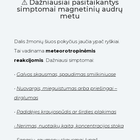
⚠️ Dažniausiai pasitaikantys
simptomai magnetinių audrų
metu
Dalis žmonių šiuos pokyčius jaučia ypač ryškiai.
Tai vadinama
meteorotropinėmis
reakcijomis
. Dažniausi simptomai:
•
Galvos skausmas, spaudimas smilkiniuose
•
Nuovargis, mieguistumas arba priešingai –
dirglumas
•
Padidėjęs kraujospūdis ar širdies plakimas
•
Nerimas, nuotaikų kaita, koncentracijos stoka
•
Sąnarių, raumenų skausmai (ypač