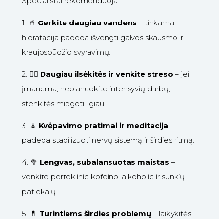
Specialistai rekomenduoja:
1.
🥤
Gerkite daugiau vandens
– tinkama
hidratacija padeda išvengti galvos skausmo ir
kraujospūdžio svyravimų.
2.
🚶‍♀️
Daugiau ilsėkitės ir venkite streso
– jei
įmanoma, neplanuokite intensyvių darbų,
stenkitės miegoti ilgiau.
3.
🧘
Kvėpavimo pratimai ir meditacija
–
padeda stabilizuoti nervų sistemą ir širdies ritmą.
4.
🥦
Lengvas, subalansuotas maistas
–
venkite perteklinio kofeino, alkoholio ir sunkių
patiekalų.
5.
💊
Turintiems širdies problemų
– laikykitės