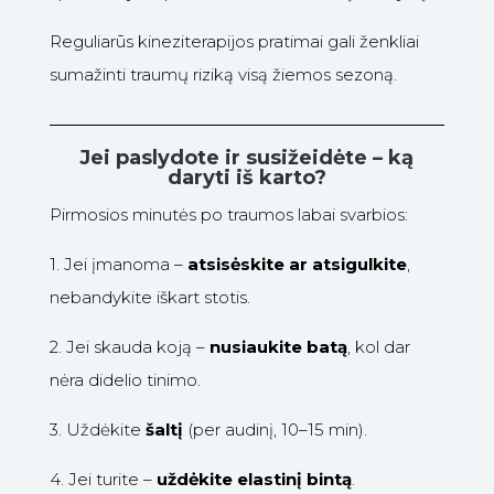
Reguliarūs kineziterapijos pratimai gali ženkliai
sumažinti traumų riziką visą žiemos sezoną.
Jei paslydote ir susižeidėte – ką
daryti iš karto?
Pirmosios minutės po traumos labai svarbios:
1.
Jei įmanoma –
atsisėskite ar atsigulkite
,
nebandykite iškart stotis.
2.
Jei skauda koją –
nusiaukite batą
, kol dar
nėra didelio tinimo.
3.
Uždėkite
šaltį
(per audinį, 10–15 min).
4.
Jei turite –
uždėkite elastinį bintą
.