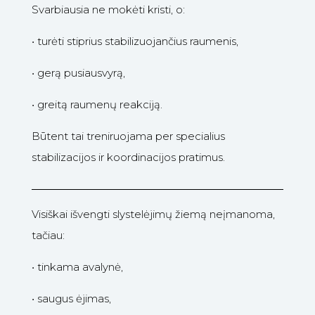
Svarbiausia ne mokėti kristi, o:
•
turėti stiprius stabilizuojančius raumenis,
•
gerą pusiausvyrą,
•
greitą raumenų reakciją.
Būtent tai treniruojama per specialius
stabilizacijos ir koordinacijos pratimus.
Visiškai išvengti slystelėjimų žiemą neįmanoma,
tačiau:
•
tinkama avalynė,
•
saugus ėjimas,