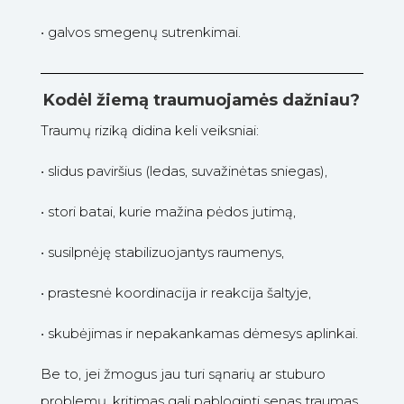
•
galvos smegenų sutrenkimai.
Kodėl žiemą traumuojamės dažniau?
Traumų riziką didina keli veiksniai:
•
slidus paviršius (ledas, suvažinėtas sniegas),
•
stori batai, kurie mažina pėdos jutimą,
•
susilpnėję stabilizuojantys raumenys,
•
prastesnė koordinacija ir reakcija šaltyje,
•
skubėjimas ir nepakankamas dėmesys aplinkai.
Be to, jei žmogus jau turi sąnarių ar stuburo
problemų, kritimas gali pabloginti senas traumas.