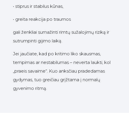
•
stiprus ir stabilus kūnas,
•
greita reakcija po traumos
gali ženkliai sumažinti rimtų sužalojimų riziką ir
sutrumpinti gijimo laiką.
Jei jaučiate, kad po kritimo liko skausmas,
tempimas ar nestabilumas – neverta laukti, kol
„praeis savaime“. Kuo anksčiau pradedamas
gydymas, tuo greičiau grįžtama į normalų
gyvenimo ritmą.