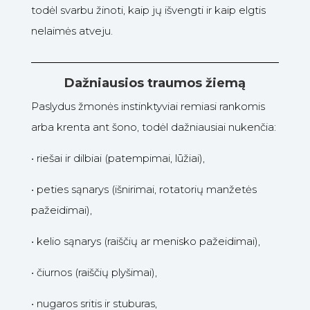
todėl svarbu žinoti, kaip jų išvengti ir kaip elgtis
nelaimės atveju.
Dažniausios traumos žiemą
Paslydus žmonės instinktyviai remiasi rankomis
arba krenta ant šono, todėl dažniausiai nukenčia:
•
riešai ir dilbiai (patempimai, lūžiai),
•
peties sąnarys (išnirimai, rotatorių manžetės
pažeidimai),
•
kelio sąnarys (raiščių ar menisko pažeidimai),
•
čiurnos (raiščių plyšimai),
•
nugaros sritis ir stuburas,