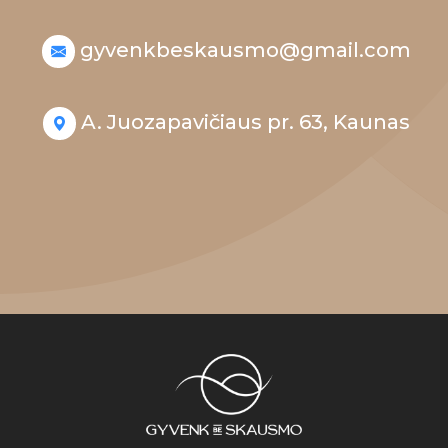
gyvenkbeskausmo@gmail.com
A. Juozapavičiaus pr. 63, Kaunas