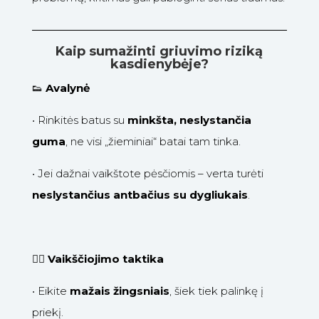
Kaip sumažinti griuvimo riziką
kasdienybėje?
👟
Avalynė
•
Rinkitės batus su
minkšta, neslystančia
guma
, ne visi „žieminiai“ batai tam tinka.
•
Jei dažnai vaikštote pėsčiomis – verta turėti
neslystančius antbačius su dygliukais
.
🚶‍♀️
Vaikščiojimo taktika
•
Eikite
mažais žingsniais
, šiek tiek palinkę į
priekį.