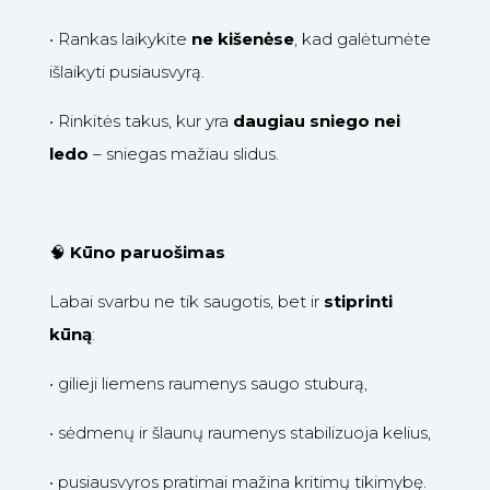
•
Rankas laikykite
ne kišenėse
, kad galėtumėte
išlaikyti pusiausvyrą.
•
Rinkitės takus, kur yra
daugiau sniego nei
ledo
– sniegas mažiau slidus.
🧠
Kūno paruošimas
Labai svarbu ne tik saugotis, bet ir
stiprinti
kūną
:
•
gilieji liemens raumenys saugo stuburą,
•
sėdmenų ir šlaunų raumenys stabilizuoja kelius,
•
pusiausvyros pratimai mažina kritimų tikimybę.