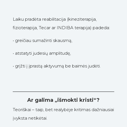
Laiku pradėta reabilitacija (kineziterapija,
fizioterapija, Tecar ar INDIBA terapija) padeda:
•
greičiau sumažinti skausmą,
•
atstatyti judesių amplitudę,
•
grįžti į įprastą aktyvumą be baimės judėti.
Ar galima „išmokti kristi“?
Teoriškai – taip, bet realybėje kritimas dažniausiai
įvyksta netikėtai.