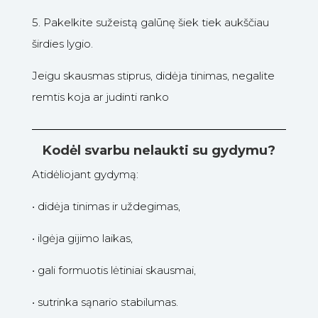
5.
Pakelkite sužeistą galūnę šiek tiek aukščiau
širdies lygio.
Jeigu skausmas stiprus, didėja tinimas, negalite
remtis koja ar judinti ranko
Kodėl svarbu nelaukti su gydymu?
Atidėliojant gydymą:
•
didėja tinimas ir uždegimas,
•
ilgėja gijimo laikas,
•
gali formuotis lėtiniai skausmai,
•
sutrinka sąnario stabilumas.