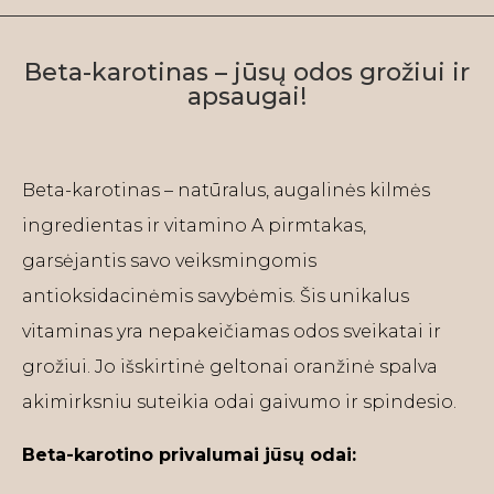
Beta-karotinas – jūsų odos grožiui ir
apsaugai!
Beta-karotinas – natūralus, augalinės kilmės
ingredientas ir vitamino A pirmtakas,
garsėjantis savo veiksmingomis
antioksidacinėmis savybėmis. Šis unikalus
vitaminas yra nepakeičiamas odos sveikatai ir
grožiui. Jo išskirtinė geltonai oranžinė spalva
akimirksniu suteikia odai gaivumo ir spindesio.
Beta-karotino privalumai jūsų odai: