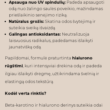
Apsauga nuo UV spindulių:
Padeda apsaugoti
odą nuo žalingo saulės poveikio, mažindamas
priešlaikinio senėjimo riziką.
Natūralus grožis:
Skatina odos švytėjimą ir
suteikia sveiką išvaizdą.
Galingas antioksidantas:
Neutralizuoja
laisvuosius radikalus, padėdamas išlaikyti
jaunatvišką odą.
Papildomai, formulė praturtinta
hialurono
rūgštimi
, kuri intensyviai drėkina odą ir padeda
ilgiau išlaikyti drėgmę, užtikrindama švelnią ir
elastingą odos tekstūrą.
Kodėl verta rinktis?
Beta-karotino ir hialurono derinys suteikia odai