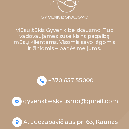
Mūsų šūkis Gyvenk be skausmo! Tuo
vadovaujames suteikiant pagalbą
mūsų klientams. Visomis savo jėgomis
ir žiniomis – padėsime jums.
+370 657 55000
gyvenkbeskausmo@gmail.com
A. Juozapavičiaus pr. 63, Kaunas