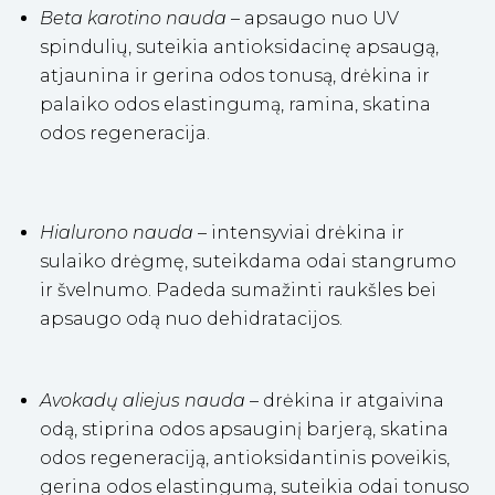
Beta karotino nauda
– apsaugo nuo UV
spindulių, suteikia antioksidacinę apsaugą,
atjaunina ir gerina odos tonusą, drėkina ir
palaiko odos elastingumą, ramina, skatina
odos regeneracija.
Hialurono nauda
– intensyviai drėkina ir
sulaiko drėgmę, suteikdama odai stangrumo
ir švelnumo. Padeda sumažinti raukšles bei
apsaugo odą nuo dehidratacijos.
Avokadų aliejus
nauda
– drėkina ir atgaivina
odą, stiprina odos apsauginį barjerą, skatina
odos regeneraciją, antioksidantinis poveikis,
gerina odos elastingumą, suteikia odai tonuso