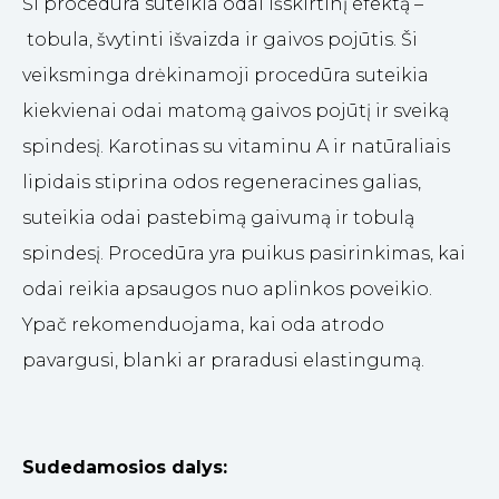
Ši procedūra suteikia odai išskirtinį efektą –
tobula, švytinti išvaizda ir gaivos pojūtis. Ši
veiksminga drėkinamoji procedūra suteikia
kiekvienai odai matomą gaivos pojūtį ir sveiką
spindesį. Karotinas su vitaminu A ir natūraliais
lipidais stiprina odos regeneracines galias,
suteikia odai pastebimą gaivumą ir tobulą
spindesį. Procedūra yra puikus pasirinkimas, kai
odai reikia apsaugos nuo aplinkos poveikio.
Ypač rekomenduojama, kai oda atrodo
pavargusi, blanki ar praradusi elastingumą.
Sudedamosios dalys: