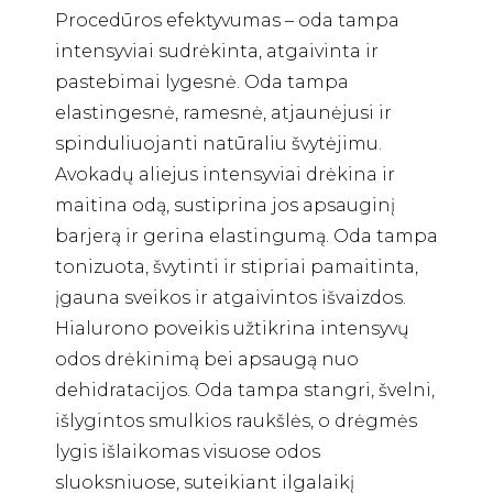
Procedūros efektyvumas – oda tampa
intensyviai sudrėkinta, atgaivinta ir
pastebimai lygesnė. Oda tampa
elastingesnė, ramesnė, atjaunėjusi ir
spinduliuojanti natūraliu švytėjimu.
Avokadų aliejus intensyviai drėkina ir
maitina odą, sustiprina jos apsauginį
barjerą ir gerina elastingumą. Oda tampa
tonizuota, švytinti ir stipriai pamaitinta,
įgauna sveikos ir atgaivintos išvaizdos.
Hialurono poveikis užtikrina intensyvų
odos drėkinimą bei apsaugą nuo
dehidratacijos. Oda tampa stangri, švelni,
išlygintos smulkios raukšlės, o drėgmės
lygis išlaikomas visuose odos
sluoksniuose, suteikiant ilgalaikį