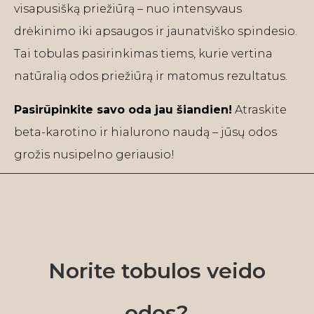
visapusišką priežiūrą – nuo intensyvaus
drėkinimo iki apsaugos ir jaunatviško spindesio.
Tai tobulas pasirinkimas tiems, kurie vertina
natūralią odos priežiūrą ir matomus rezultatus.
Pasirūpinkite savo oda jau šiandien!
Atraskite
beta-karotino ir hialurono naudą – jūsų odos
grožis nusipelno geriausio!
Norite tobulos veido
odos?