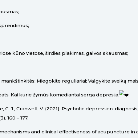
jausmas;
 sprendimus;
ose kūno vietose, širdies plakimas, galvos skausmas;
ankštinkitės; Miegokite reguliariai; Valgykite sveiką mai
ts. Kai kurie žymūs komediantai serga depresija.
te, C. J., Cranwell, V. (2021). Psychotic depression: diagnosi
, 160 – 177.
ial mechanisms and clinical effectiveness of acupuncture in