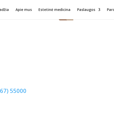
adžia
Apie mus
Estetinė medicina
Paslaugos
Par
67)
55000