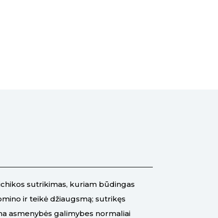
ichikos sutrikimas, kuriam būdingas
omino ir teikė džiaugsmą; sutrikęs
gina asmenybės galimybes normaliai