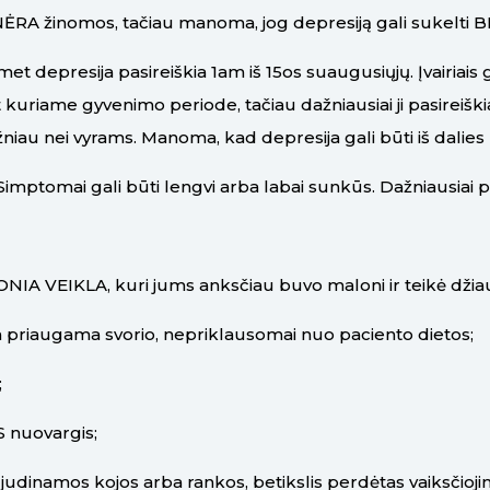
s NĖRA žinomos, tačiau manoma, jog depresiją
gali sukelti
epresija pasireiškia 1am iš 15os suaugusiųjų. Įvairiais g
t kuriame gyvenimo periode, tačiau dažniausiai ji pasireiški
niau nei vyrams. Manoma, kad depresija gali būti iš dalie
omai gali būti lengvi arba labai sunkūs. Dažniausiai pas
VEIKLA, kuri jums anksčiau buvo maloni ir teikė dži
riaugama svorio, nepriklausomai nuo paciento dietos;
;
 nuovargis;
(judinamos kojos arba rankos, betikslis perdėtas vaiksčioji