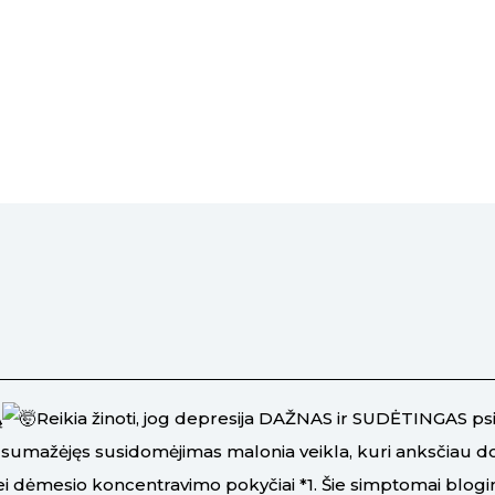
Ą
Reikia žinoti, jog depresija DAŽNAS ir SUDĖTINGAS ps
; sumažėjęs susidomėjimas malonia veikla, kuri anksčiau d
 bei dėmesio koncentravimo pokyčiai *1. Šie simptomai blo