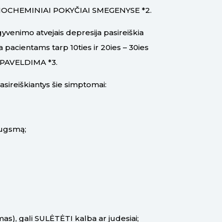
 BIOCHEMINIAI POKYČIAI SMEGENYSE *2.
yvenimo atvejais depresija pasireiškia
a pacientams tarp 10ties ir 20ies – 30ies
s PAVELDIMA *3.
ireiškiantys šie simptomai:
augsmą;
mas), gali SULĖTĖTI kalba ar judesiai;