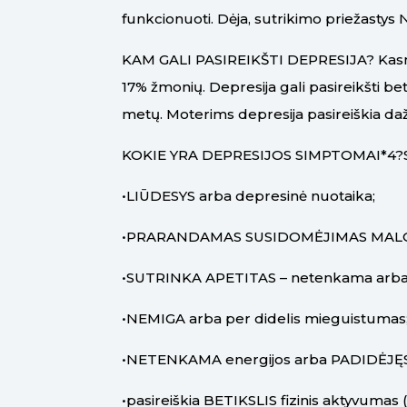
funkcionuoti. Dėja, sutrikimo priežasty
KAM GALI PASIREIKŠTI DEPRESIJA? Kasmet d
17% žmonių. Depresija gali pasireikšti be
metų. Moterims depresija pasireiškia daž
KOKIE YRA DEPRESIJOS SIMPTOMAI*4?Simpt
•LIŪDESYS arba depresinė nuotaika;
•PRARANDAMAS SUSIDOMĖJIMAS MALONIA 
•SUTRINKA APETITAS – netenkama arba p
•NEMIGA arba per didelis mieguistumas
•NETENKAMA energijos arba PADIDĖJĘS
•pasireiškia BETIKSLIS fizinis aktyvumas 