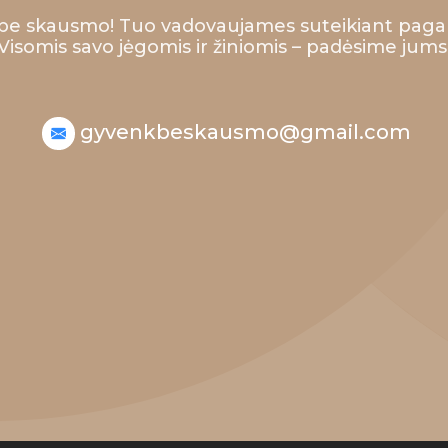
be skausmo! Tuo vadovaujames suteikiant paga
Visomis savo jėgomis ir žiniomis – padėsime jums
gyvenkbeskausmo@gmail.com