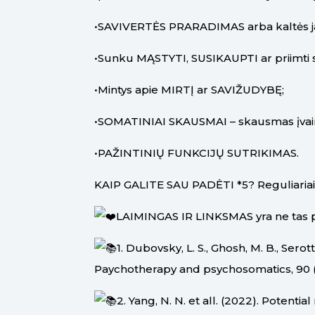
•SAVIVERTĖS PRARADIMAS arba kaltės 
•Sunku MĄSTYTI, SUSIKAUPTI ar priimti
•Mintys apie MIRTĮ ar SAVIŽUDYBĘ;
•SOMATINIAI SKAUSMAI – skausmas įvairi
•PAŽINTINIŲ FUNKCIJŲ SUTRIKIMAS.
KAIP GALITE SAU PADĖTI *5? Reguliariai m
LAIMINGAS IR LINKSMAS yra ne tas pa
1. Dubovsky, L. S., Ghosh, M. B., Serot
Paychotherapy and psychosomatics, 90 (3)
2. Yang, N. N. et all. (2022). Potent